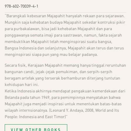
978-602-70039-4-1
“Barangkali kebesaran Majapahit hanyalah rekaan para sejarawan.
Mungkin saja kehebatan budaya Majapahit sekedar kontruksi pikir
para purbakalawan, bisa jadi kehebatan Majapahit dan para
ponggawanya semata imaji para sastrawan, namun, fakta sejarah
membuktikan Majapahit telah menginspirasi suatu bangsa,
Bangsa Indonesia dan selanjutnya, Majapahit akan terus dan terus
menginspirasi siapa pun yang mau belajar padanya.
Secara fisik, Kerajaan Majapahit memang hanya tinggal reruntuhan
bangunan candi, jejak-jejak pemukiman, dan serpih-serpih
beragam artefak yang terserak berhamburan diterjang tuntutan
kehidupan hari ini.
Ketika Indonesia akhirnya mendapat pengakuan kemerdekaan dari
Belanda pada tahun 1949, para pemimpinnya menyatakan bahwa
Majapahit juga menjadi inspirasi untuk menentukan batas-batas
wilayah internsionalnya. (Leonard Y. Andaya, 2008, World and Its
People: Indonesia and East Timor)”
VIEW OTHER BOOKS