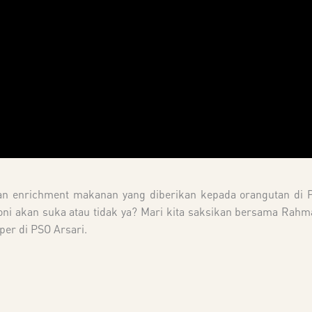
ian enrichment makanan yang diberikan kepada orangutan di P
Boni akan suka atau tidak ya? Mari kita saksikan bersama Ra
er di PSO Arsari.