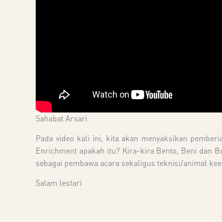
Sahabat Arsari
Pada video kali ini, kita akan menyaksikan pember
Enrichment apakah itu? Kira-kira Bento, Beni dan 
sebagai pembawa acara sekaligus teknisi/animal keep
Salam lestari