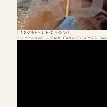
LINGKUNGAN
,
PSO ARSARI
Enrichment untuk ORANGUTAN di PSO ARSARI, Bamb